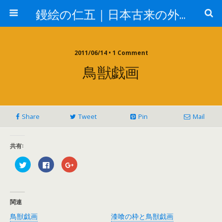
鏝絵の仁五｜日本古来の外壁 漆喰デザイン
2011/06/14 • 1 Comment
鳥獣戯画
Share
Tweet
Pin
Mail
共有:
ク
F
ク
リ
a
リ
ッ
c
ッ
ク
e
ク
し
b
し
て
o
て
T
o
G
関連
w
k
o
i
で
o
鳥獣戯画
漆喰の枠と鳥獣戯画
t
共
g