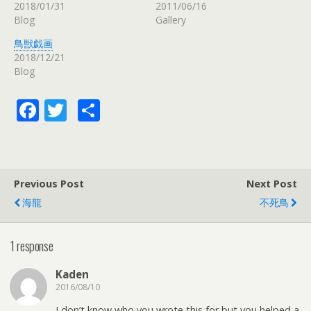
t
有
l
2018/01/31
2011/06/16
e
す
e
r
る
+
Blog
Gallery
で
に
で
共
は
共
有
ク
有
鳥獣戯画
(
リ
(
2018/12/21
新
ッ
新
し
ク
し
Blog
い
し
い
ウ
て
ウ
ィ
く
ィ
ン
だ
ン
F
T
共
ド
さ
ド
ウ
い
ウ
ac
w
有
で
(
で
開
新
開
き
し
き
e
itt
ま
い
ま
す
ウ
す
)
ィ
)
b
er
ン
Previous Post
Next Post
ド
o
ウ
で
海龍
不死鳥
開
o
き
ま
す
k
1 response
)
Kaden
2016/08/10
I don’t know who you wrote this for but you helped a