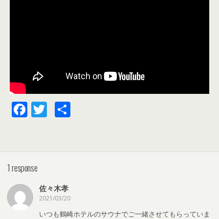
F
T
共
ac
w
有
e
itt
b
er
1 response
o
o
佐々木孝
k
2021/03/20
いつも鶴崎ホテルのサウナでご一緒させてもらっていま