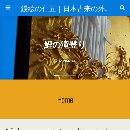
鏝絵の仁五｜日本古来の外壁 漆喰デザイン
鯉の滝登り
2020/04/09
Home