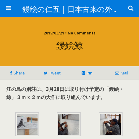
鏝絵の仁五｜日本古来の外壁 漆喰デザイン
2019/03/21 • No Comments
鏝絵鯨
Share
Tweet
Pin
Mail
江の島の別荘に、3月28日に取り付け予定の「鏝絵・
鯨」３ｍｘ２ｍの大作に取り組んでいます
。