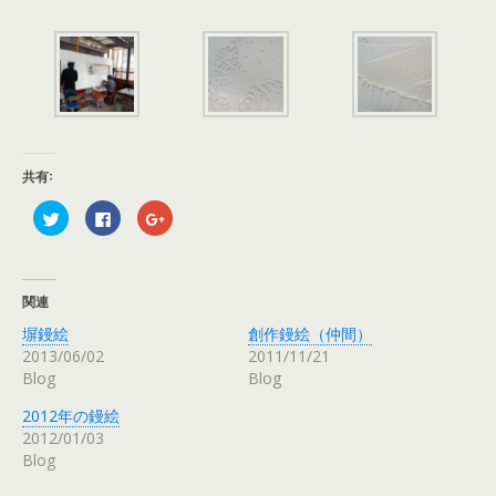
共有:
ク
F
ク
リ
a
リ
ッ
c
ッ
ク
e
ク
し
b
し
て
o
て
T
o
G
関連
w
k
o
i
で
o
塀鏝絵
創作鏝絵（仲間）
t
共
g
t
有
l
2013/06/02
2011/11/21
e
す
e
r
る
+
Blog
Blog
で
に
で
共
は
共
有
ク
有
2012年の鏝絵
(
リ
(
2012/01/03
新
ッ
新
し
ク
し
Blog
い
し
い
ウ
て
ウ
ィ
く
ィ