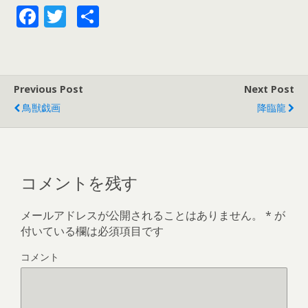
ン
だ
ン
F
T
共
ド
さ
ド
ウ
い
ウ
ac
w
有
で
(
で
開
新
開
き
し
き
e
itt
ま
い
ま
す
ウ
す
)
ィ
)
b
er
ン
Previous Post
Next Post
ド
o
ウ
で
鳥獣戯画
降臨龍
開
o
き
ま
す
k
)
コメントを残す
メールアドレスが公開されることはありません。
*
が
付いている欄は必須項目です
コメント