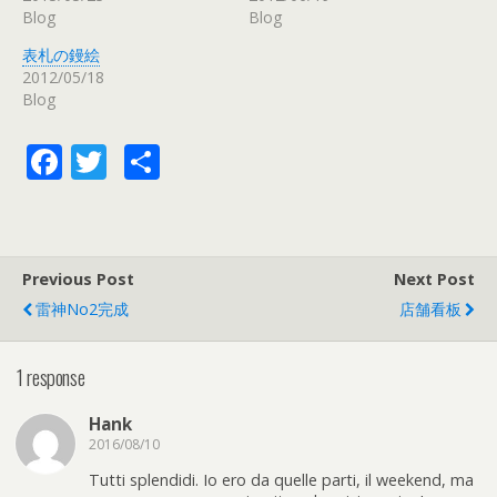
r
る
+
Blog
Blog
で
に
で
共
は
共
有
ク
有
表札の鏝絵
(
リ
(
2012/05/18
新
ッ
新
し
ク
し
Blog
い
し
い
ウ
て
ウ
ィ
く
ィ
ン
だ
ン
F
T
共
ド
さ
ド
ウ
い
ウ
ac
w
有
で
(
で
開
新
開
き
し
き
e
itt
ま
い
ま
す
ウ
す
)
ィ
)
b
er
ン
Previous Post
Next Post
ド
o
ウ
で
雷神No2完成
店舗看板
開
o
き
ま
す
k
1 response
)
Hank
2016/08/10
Tutti splendidi. Io ero da quelle parti, il weekend, ma