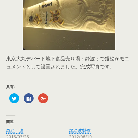
東京大丸デパート地下食品売り場：鈴波；で鏝絵がモニ
ュメントとして設置されました。完成写真です。
共有:
ク
F
ク
リ
a
リ
ッ
c
ッ
ク
e
ク
し
b
し
て
o
て
T
o
G
関連
w
k
o
i
で
o
鏝絵：波
鏝絵波製作
t
共
g
t
有
l
2013/03/23
2012/06/19
e
す
e