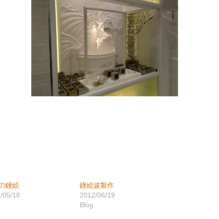
の鏝絵
鏝絵波製作
/05/18
2012/06/19
Blog