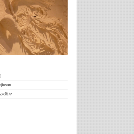
園
iuson
も大漁や