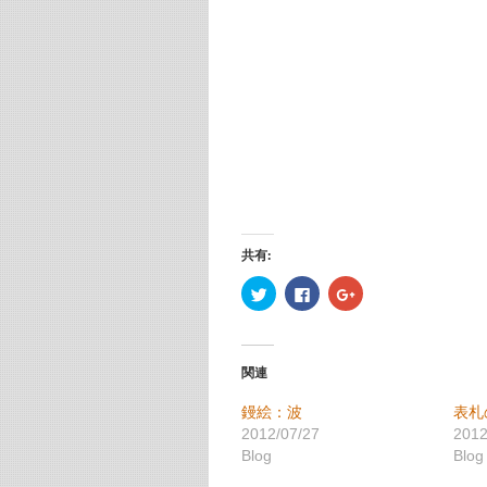
共有:
ク
Facebook
ク
リ
で
リ
ッ
共
ッ
ク
有
ク
し
す
し
て
る
て
Twitter
に
Google+
関連
で
は
で
共
ク
共
有
リ
有
鏝絵：波
表札
(新
ッ
(新
し
ク
し
2012/07/27
2012
い
し
い
Blog
Blog
ウ
て
ウ
ィ
く
ィ
ン
だ
ン