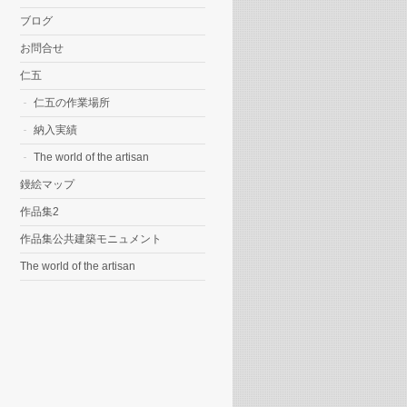
ブログ
お問合せ
仁五
仁五の作業場所
納入実績
The world of the artisan
鏝絵マップ
作品集2
作品集公共建築モニュメント
The world of the artisan