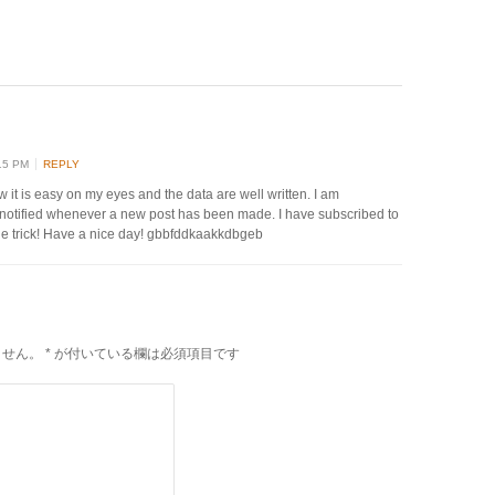
15 PM
REPLY
w it is easy on my eyes and the data are well written. I am
notified whenever a new post has been made. I have subscribed to
he trick! Have a nice day! gbbfddkaakkdbgeb
ません。
*
が付いている欄は必須項目です