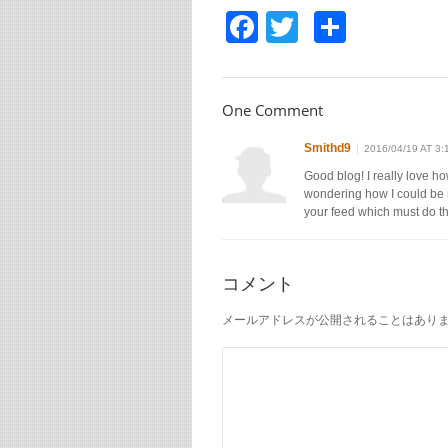
ド
さ
ド
Facebook
Twitter
共
ウ
い
ウ
で
(新
で
開
し
開
有
き
い
き
ま
ウ
ま
す)
ィ
す)
ン
ド
One Comment
ウ
で
開
Smithd9
2016/04/19 AT 3:
き
ま
Good blog! I really love ho
す)
wondering how I could be 
your feed which must do t
コメント
メールアドレスが公開されることはあり