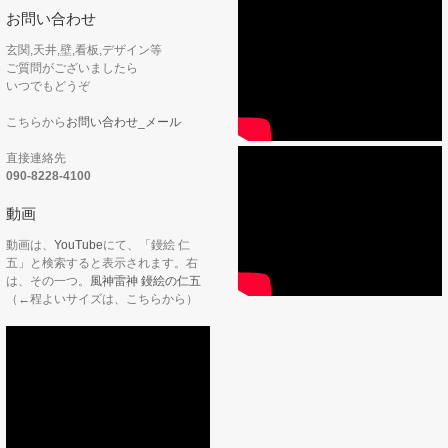
お問い合わせ
玄関,天井,壁,看板,デザイン等
ご質問がございましたら
いつでもどうぞ
こちらから
お問い合わせ_メール
直接連絡先
090-8228-4100
動画
動画は、
YouTube
にて、「鏝絵 仁
五」と検索すると表示されます。右
は、その一つ。
風神雷神 鏝絵の仁五
（←程よいサイズは、こちらから）