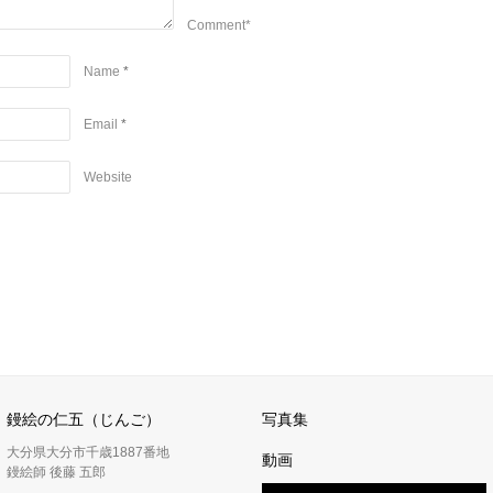
Comment*
Name
*
Email
*
Website
鏝絵の仁五（じんご）
写真集
大分県大分市千歳1887番地
動画
鏝絵師 後藤 五郎