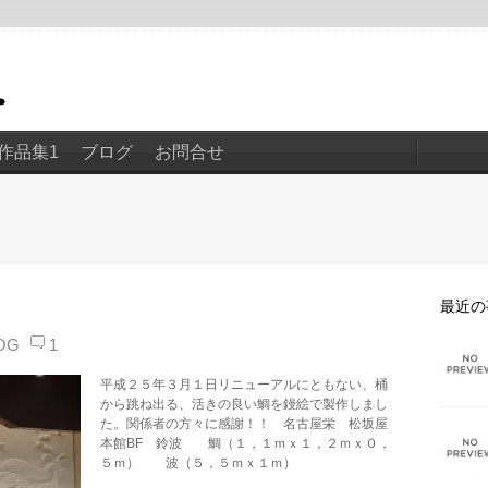
作品集1
ブログ
お問合せ
最近の
OG
1
平成２５年３月１日リニューアルにともない、桶
から跳ね出る、活きの良い鯛を鏝絵で製作しまし
た。関係者の方々に感謝！！ 名古屋栄 松坂屋
本館BF 鈴波 鯛（１，１ｍｘ１，２ｍｘ０，
５ｍ） 波（５，５ｍｘ１ｍ）