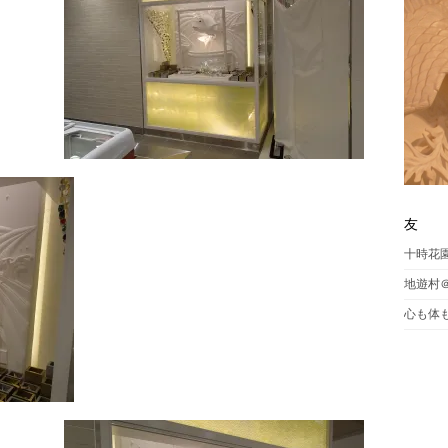
友
十時花
地遊村＠j
心も体