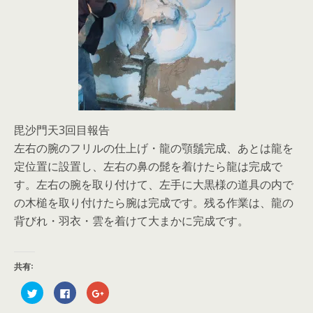
毘沙門天3回目報告
左右の腕のフリルの仕上げ・龍の顎鬚完成、あとは龍を
定位置に設置し、左右の鼻の髭を着けたら龍は完成で
す。左右の腕を取り付けて、左手に大黒様の道具の内で
の木槌を取り付けたら腕は完成です。残る作業は、龍の
背びれ・羽衣・雲を着けて大まかに完成です。
共有:
ク
F
ク
リ
a
リ
ッ
c
ッ