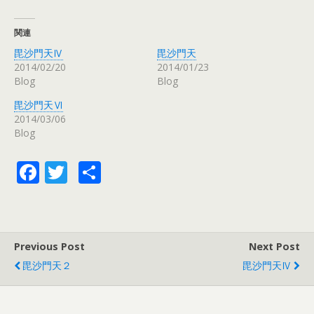
ク
e
ク
し
b
し
て
o
て
T
o
G
関連
w
k
o
i
で
o
毘沙門天Ⅳ
毘沙門天
t
共
g
t
有
l
2014/02/20
2014/01/23
e
す
e
r
る
+
Blog
Blog
で
に
で
共
は
共
有
ク
有
毘沙門天Ⅵ
(
リ
(
2014/03/06
新
ッ
新
し
ク
し
Blog
い
し
い
ウ
て
ウ
ィ
く
ィ
ン
だ
ン
F
T
共
ド
さ
ド
ウ
い
ウ
ac
w
有
で
(
で
開
新
開
き
し
き
e
itt
ま
い
ま
す
ウ
す
)
ィ
)
b
er
ン
Previous Post
Next Post
ド
o
ウ
で
毘沙門天２
毘沙門天Ⅳ
開
o
き
ま
す
k
)